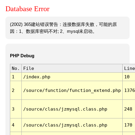
Database Error
(2002) 365建站错误警告：连接数据库失败，可能的原
因：1、数据库密码不对; 2、mysql未启动。
PHP Debug
No.
File
Line
1
/index.php
10
2
/source/function/function_extend.php
1376
3
/source/class/jzmysql.class.php
248
4
/source/class/jzmysql.class.php
170